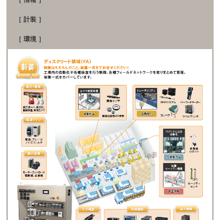
［ 情報 ］
［ 計装 ］
［ 環境 ］