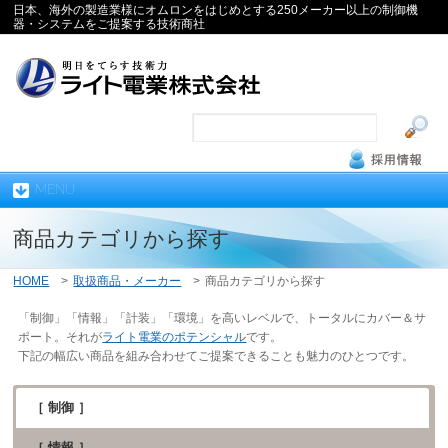
日本、海外の製造業様にオムロンをはじめとする250メーカー以上の制御機
器・システムをご提案する技術商社
MENU
商品カテゴリから探す
HOME
>
取扱商品・メーカー
>
商品カテゴリから探す
「制御」「情報」「計装」「環境」を高いレベルで、トータルにカバー＆サ
ポート。それが
ライト電業のポテンシャル
です。
下記の幅広い商品を組み合わせてご提案できることも魅力のひとつです。
［ 制御 ］